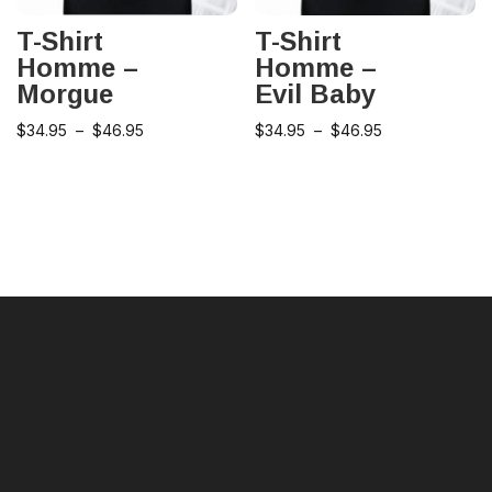
T-Shirt
T-Shirt
Homme –
Homme –
Morgue
Evil Baby
Plage
Plage
$
34.95
–
$
46.95
$
34.95
–
$
46.95
de
de
prix :
prix :
$34.95
$34.95
à
à
$46.95
$46.95