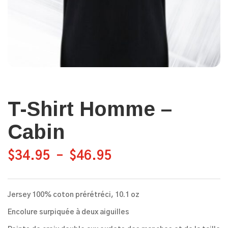
T-Shirt Homme –
Cabin
Plage
$
34.95
–
$
46.95
de
prix :
Jersey 100% coton prérétréci, 10.1 oz
$34.95
à
Encolure surpiquée à deux aiguilles