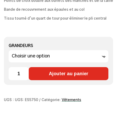
$46.95
Points de croix double aux ourlets des manches et de la taille
Bande de recouvrement aux épaules et au col
Tissu tourné d’un quart de tour pour éliminer le pli central
GRANDEURS
QUANTITÉ
Ajouter au panier
DE
T-
SHIRT
HOMME
UGS :
UGS: ES5750
Catégorie:
Vêtements
-
CABIN