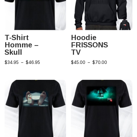
T-Shirt
Hoodie
Homme –
FRISSONS
Skull
TV
Plage
Plage
$
34.95
–
$
46.95
$
45.00
–
$
70.00
de
de
prix :
prix :
$34.95
$45.00
à
à
$46.95
$70.00