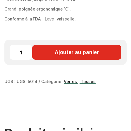
Grand, poignée ergonomique ‘C’.
Conforme à la FDA – Lave-vaisselle.
QUANTITÉ
Ajouter au panier
DE
TASSE
À
CAFÉ
UGS :
UGS: 5014
Catégorie:
Verres | Tasses
FRISSONS
TV