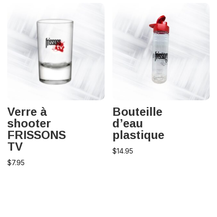
Verre à
Bouteille
shooter
d’eau
FRISSONS
plastique
TV
$
14.95
$
7.95