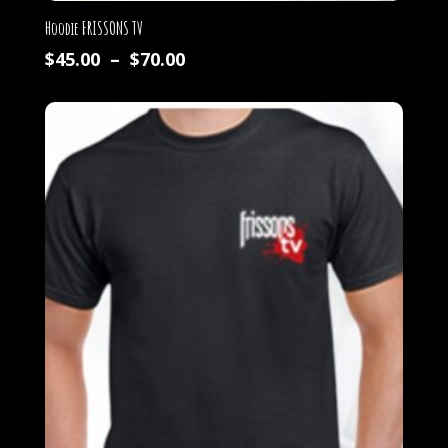
Hoodie FRISSONS TV
Plage
$
45.00
–
$
70.00
de
prix :
$45.00
à
$70.00