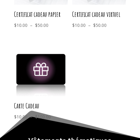
Certificat cadeau papier
Certificat cadeau virtuel
Plage
Plage
$
10.00
–
$
50.00
$
10.00
–
$
50.00
de
de
prix :
prix :
$10.00
$10.00
à
à
$50.00
$50.00
Carte Cadeau
Plage
$
10.00
–
$
100.00
de
prix :