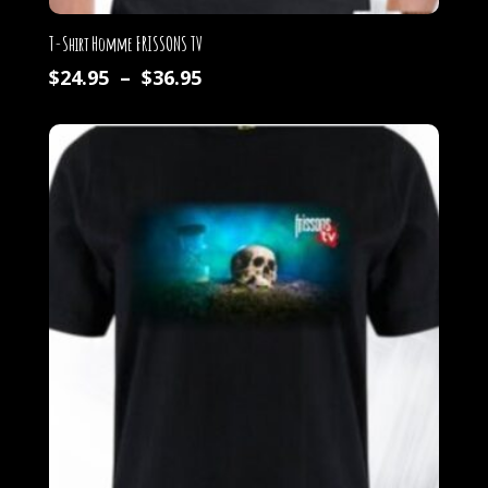
T-Shirt Homme FRISSONS TV
Plage
$
24.95
–
$
36.95
de
prix :
$24.95
à
$36.95