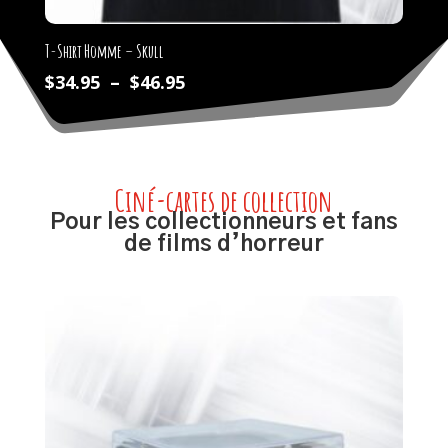
T-Shirt Homme – Skull
Plage
$
34.95
–
$
46.95
de
prix :
$34.95
à
Ciné-cartes de collection
$46.95
Pour les collectionneurs et fans
de films d’horreur