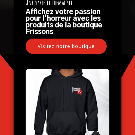
toutes ses formes.
Une variétée thématisée
Affichez votre passion
pour l’horreur avec les
Horaire frissonstv
produits de la boutique
Frissons
Visitez notre boutique