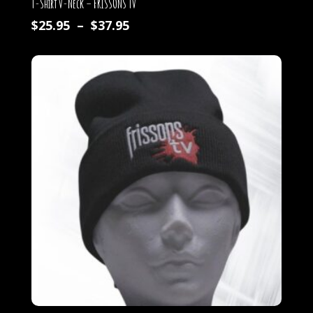
T-Shirt V-Neck – FRISSONS TV
Plage
$
25.95
–
$
37.95
de
prix :
$25.95
à
$37.95